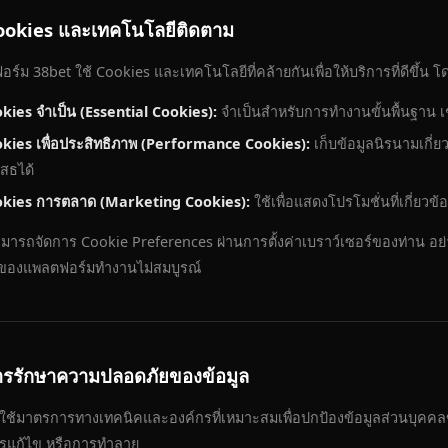
ookies และเทคโนโลยีติดตาม
ร์ม 38bet ใช้ Cookies และเทคโนโลยีที่คล้ายกันเพื่อให้บริการที่ดีขึ้น
kies จำเป็น (Essential Cookies):
จำเป็นสำหรับการทำงานขั้นพื้นฐาน เ
kies เพื่อประสิทธิภาพ (Performance Cookies):
เก็บข้อมูลนิรนามเกี่ย
เสธได้
kies การตลาด (Marketing Cookies):
ใช้เพื่อแสดงโปรโมชั่นที่เกี่ยว
มารถจัดการ Cookie Preferences ผ่านการตั้งค่าเบราว์เซอร์ของท่าน อย
ร์ของแพลตฟอร์มทำงานไม่สมบูรณ์
ารรักษาความปลอดภัยของข้อมูล
ใช้มาตรการทางเทคนิคและองค์กรที่เหมาะสมเพื่อปกป้องข้อมูลส่วนบุคคลข
ารแก้ไข หรือการทำลาย