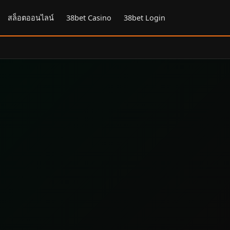
สล็อตออนไลน์
38bet Casino
38bet Login