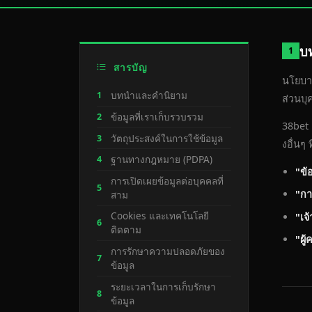
บ
1
สารบัญ
นโยบาย
บทนำและคำนิยาม
1
ส่วนบุ
ข้อมูลที่เราเก็บรวบรวม
2
38bet 
วัตถุประสงค์ในการใช้ข้อมูล
3
งอื่นๆ 
ฐานทางกฎหมาย (PDPA)
4
"ข้
การเปิดเผยข้อมูลต่อบุคคลที่
5
"ก
สาม
Cookies และเทคโนโลยี
"เจ
6
ติดตาม
"ผู
การรักษาความปลอดภัยของ
7
ข้อมูล
ระยะเวลาในการเก็บรักษา
8
ข้อมูล