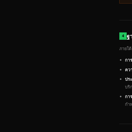
ฐ
4
ภายใต้
การ
ควา
ประ
บริ
การ
กำ