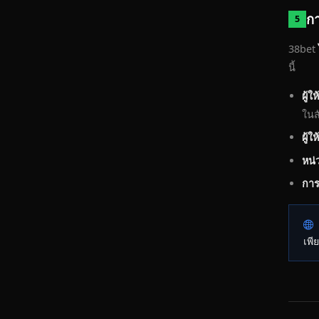
กา
5
38bet
นี้
ผู้ใ
ในส
ผู้ใ
หน่
การ
เพี