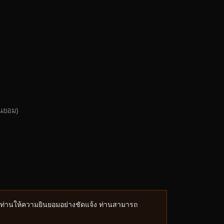
ินยอม)
่อท่านให้ความยินยอมอย่างชัดแจ้ง ท่านสามารถ