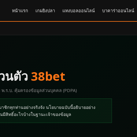
หน้าแรก
เกมยิงปลา
แทงบอลออนไลน์
บาคาร่าออนไลน์
วนตัว
38bet
พ.ร.บ. คุ้มครองข้อมูลส่วนบุคคล (PDPA)
ชิกทุกท่านอย่างจริงจัง นโยบายฉบับนี้อธิบายอย่าง
ณมีสิทธิ์อะไรบ้างในฐานะเจ้าของข้อมูล