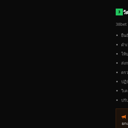
วั
3
38bet 
ยืน
ดำเ
ให้
ส่ง
ตรว
ปฏิ
วิเ
ปรั
ยกเ