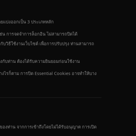
 โดยแบ่งออกเป็น 3 ประเภทหลัก
ช่น การจดจำการล็อกอิน ไม่สามารถปิดได้
วกับวิธีใช้งานเว็บไซต์ เพื่อการปรับปรุง ท่านสามารถ
ข้องกับท่าน ต้องได้รับความยินยอมก่อนใช้งาน
่างไรก็ตาม การปิด Essential Cookies อาจทำให้บาง
องท่าน จากการเข้าถึงโดยไม่ได้รับอนุญาต การเปิด