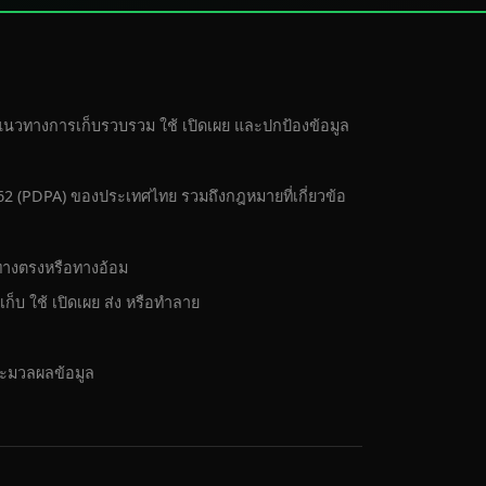
บายแนวทางการเก็บรวบรวม ใช้ เปิดเผย และปกป้องข้อมูล
62 (PDPA) ของประเทศไทย รวมถึงกฎหมายที่เกี่ยวข้อ
าทางตรงหรือทางอ้อม
็บ ใช้ เปิดเผย ส่ง หรือทำลาย
ระมวลผลข้อมูล