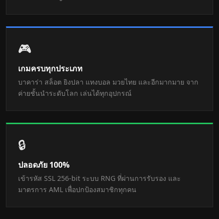
🎮
เกมครบทุกประเภท
บาคาร่า สล็อต ยิงปลา แทงบอล มวยไทย และอีกมากมาย จาก
ค่ายชั้นนำระดับโลก เล่นได้ทุกอุปกรณ์
🔒
ปลอดภัย 100%
เข้ารหัส SSL 256-bit ระบบ RNG ที่ผ่านการรับรอง และ
มาตรการ AML เพื่อปกป้องสมาชิกทุกคน