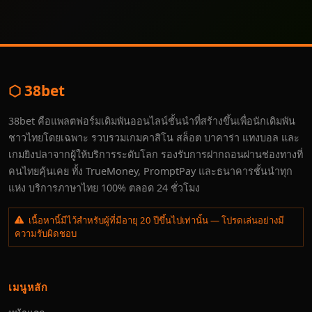
⬡ 38bet
38bet คือแพลตฟอร์มเดิมพันออนไลน์ชั้นนำที่สร้างขึ้นเพื่อนักเดิมพัน
ชาวไทยโดยเฉพาะ รวบรวมเกมคาสิโน สล็อต บาคาร่า แทงบอล และ
เกมยิงปลาจากผู้ให้บริการระดับโลก รองรับการฝากถอนผ่านช่องทางที่
คนไทยคุ้นเคย ทั้ง TrueMoney, PromptPay และธนาคารชั้นนำทุก
แห่ง บริการภาษาไทย 100% ตลอด 24 ชั่วโมง
เนื้อหานี้มีไว้สำหรับผู้ที่มีอายุ 20 ปีขึ้นไปเท่านั้น — โปรดเล่นอย่างมี
ความรับผิดชอบ
เมนูหลัก