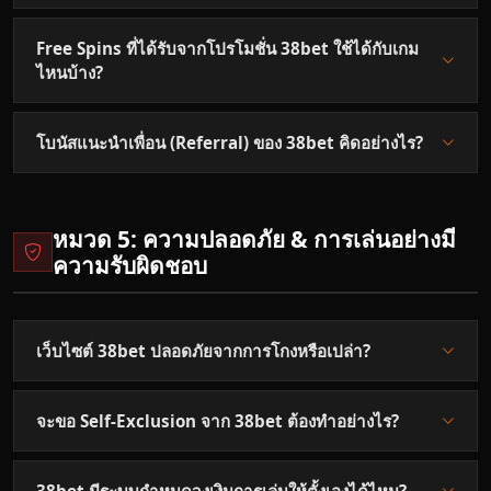
Free Spins ที่ได้รับจากโปรโมชั่น 38bet ใช้ได้กับเกม
ไหนบ้าง?
โบนัสแนะนำเพื่อน (Referral) ของ 38bet คิดอย่างไร?
หมวด 5: ความปลอดภัย & การเล่นอย่างมี
ความรับผิดชอบ
เว็บไซต์ 38bet ปลอดภัยจากการโกงหรือเปล่า?
จะขอ Self-Exclusion จาก 38bet ต้องทำอย่างไร?