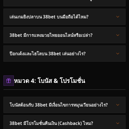
เล่นเกมยิงปลาบน 38bet บนมือถือได้ไหม?
38bet มีการแทงมวยไทยออนไลน์หรือเปล่า?
ป๊อกเด้งและไฮโลบน 38bet เล่นอย่างไร?
หมวด 4: โบนัส & โปรโมชั่น
โบนัสต้อนรับ 38bet มีเงื่อนไขการหมุนเวียนอย่างไร?
38bet มีโปรโมชั่นคืนเงิน (Cashback) ไหม?